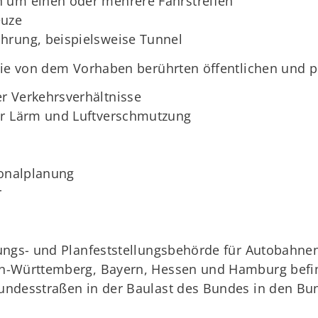
n um einen oder mehrere Fahrstreifen
euze
hrung, beispielsweise Tunnel
die von dem Vorhaben berührten öffentlichen und p
r Verkehrsverhältnisse
or Lärm und Luftverschmutzung
ionalplanung
r
ungs- und Planfeststellungsbehörde für Autobahne
n-Württemberg, Bayern, Hessen und Hamburg befind
undesstraßen in der Baulast des Bundes in den Bu