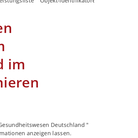
eistungsliste
Objekt-Identifikatoren (OID) für de
en
m
d im
hieren
) "Gesundheitswesen Deutschland "
rmationen anzeigen lassen.