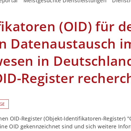
eportal
Meistgesuchte Dienstleistungen
Dienstl
fikatoren (OID) für d
en Datenaustausch i
esen in Deutschlan
OID-Register recherc
GE
hen OID-Register (Objekt-Identifikatoren-Register
ine OID gekennzeichnet sind und sich weitere Info