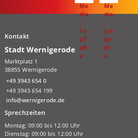
ok
am
Me
Me
dia
dia
:
:
Yo
Lin
Kontakt
uT
ke
ub
dI
Stadt Wernigerode
e
n
Marktplatz 1
38855 Wernigerode
+49 3943 654 0
+49 3943 654 199
info@wernigerode.de
Sprechzeiten
Montag: 09:00 bis 12:00 Uhr
Dienstag: 09:00 bis 12:00 Uhr