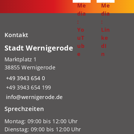
ok
am
Me
Me
dia
dia
:
:
Yo
Lin
Kontakt
uT
ke
ub
dI
Stadt Wernigerode
e
n
Marktplatz 1
38855 Wernigerode
+49 3943 654 0
+49 3943 654 199
info@wernigerode.de
Sprechzeiten
Montag: 09:00 bis 12:00 Uhr
Dienstag: 09:00 bis 12:00 Uhr