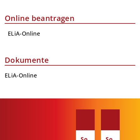
Online beantragen
ELiA-Online
Dokumente
ELiA-Online
So
So