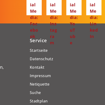
ial
ial
ial
ial
Me
Me
Me
Me
dia:
dia:
dia:
dia:
Fac
Ins
Yo
Lin
ebo
tag
uT
ked
ok
ra
ub
In
Service
m
e
Startseite
Datenschutz
n,
Kontakt
Impressum
Netiquette
Suche
Stadtplan