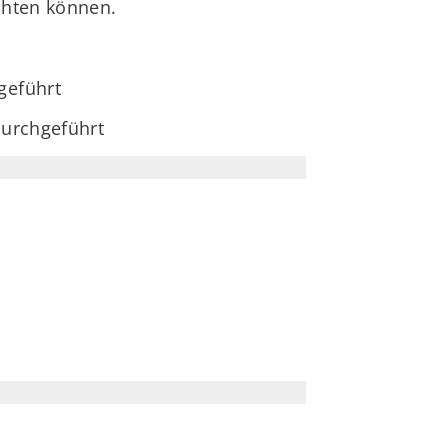
chten können.
geführt
durchgeführt