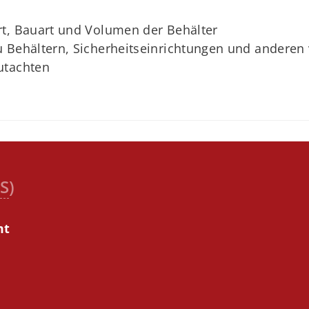
rt, Bauart und Volumen der Behälter
u Behältern, Sicherheitseinrichtungen und andere
utachten
S
)
mt