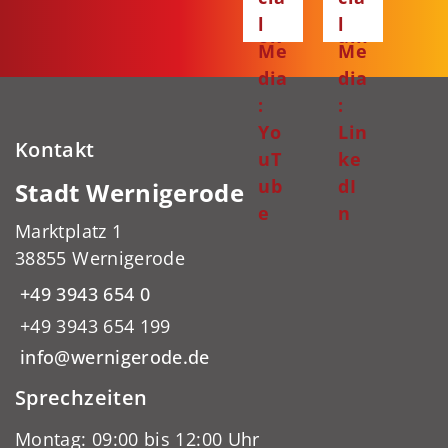
bo
gr
l
l
ok
am
Me
Me
dia
dia
:
:
Yo
Lin
Kontakt
uT
ke
ub
dI
Stadt Wernigerode
e
n
Marktplatz 1
38855 Wernigerode
+49 3943 654 0
+49 3943 654 199
info@wernigerode.de
Sprechzeiten
Montag: 09:00 bis 12:00 Uhr