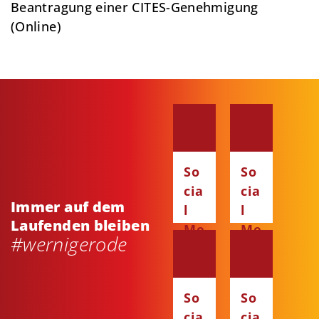
Beantragung einer CITES-Genehmigung
(Online)
So
So
cia
cia
Immer auf dem
l
l
Laufenden bleiben
Me
Me
#wernigerode
dia
dia
:
:
Fa
Ins
So
So
ce
ta
cia
cia