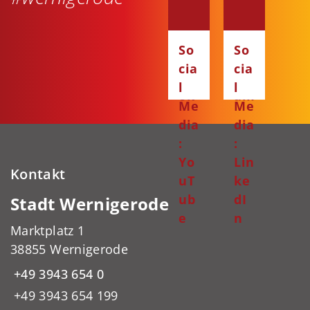
dia
dia
:
:
Fa
Ins
So
So
ce
ta
cia
cia
bo
gr
l
l
ok
am
Me
Me
dia
dia
:
:
Yo
Lin
Kontakt
uT
ke
ub
dI
Stadt Wernigerode
e
n
Marktplatz 1
38855 Wernigerode
+49 3943 654 0
+49 3943 654 199