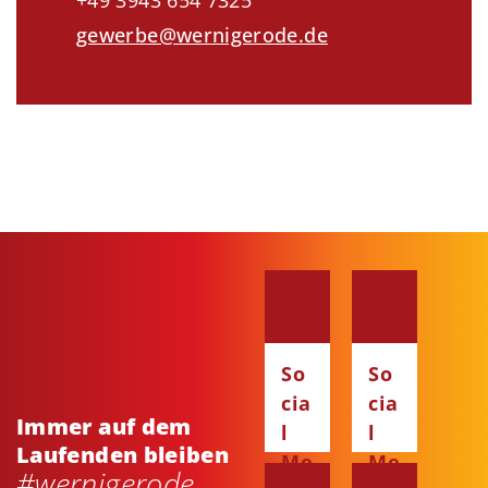
+49 3943 654 7325
gewerbe@wernigerode.de
So
So
cia
cia
Immer auf dem
l
l
Laufenden bleiben
Me
Me
#wernigerode