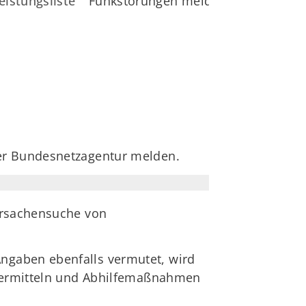
eistungsliste
Funkstörungen melden
er Bundesnetzagentur melden.
 Ursachensuche von
ngaben ebenfalls vermutet, wird
t ermitteln und Abhilfemaßnahmen