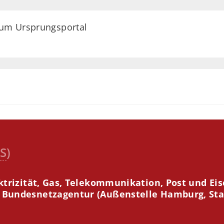
zum Ursprungsportal
S
)
trizität, Gas, Telekommunikation, Post und Ei
Bundesnetzagentur (Außenstelle Hamburg, Stan