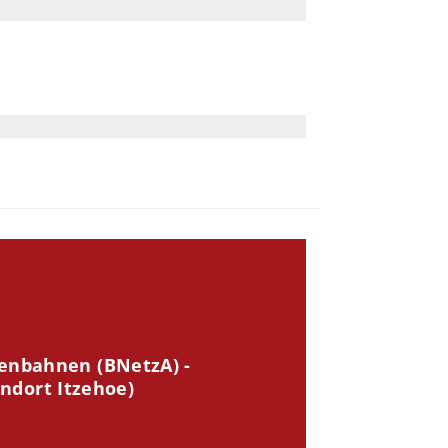
senbahnen (BNetzA) -
dort Itzehoe)