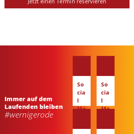
Jetzt einen Termin reservieren
So
So
cia
cia
Immer auf dem
l
l
Laufenden bleiben
Me
Me
#wernigerode
dia
dia
:
:
Fa
Ins