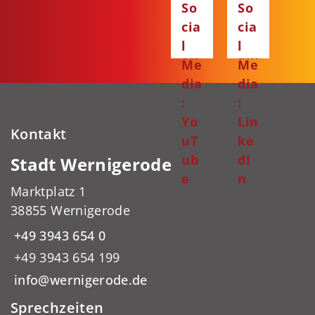
So
So
ce
ta
cia
cia
bo
gr
l
l
ok
am
Me
Me
dia
dia
:
:
Yo
Lin
Kontakt
uT
ke
ub
dI
Stadt Wernigerode
e
n
Marktplatz 1
38855 Wernigerode
+49 3943 654 0
+49 3943 654 199
info@wernigerode.de
Sprechzeiten