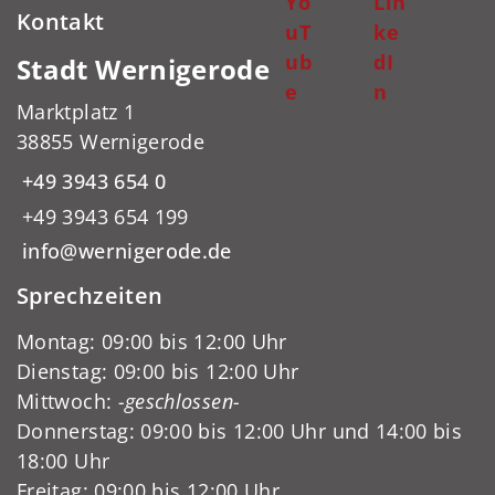
Yo
Lin
Kontakt
uT
ke
ub
dI
Stadt Wernigerode
e
n
Marktplatz 1
38855 Wernigerode
+49 3943 654 0
+49 3943 654 199
info@wernigerode.de
Sprechzeiten
Montag: 09:00 bis 12:00 Uhr
Dienstag: 09:00 bis 12:00 Uhr
Mittwoch:
-geschlossen-
Donnerstag: 09:00 bis 12:00 Uhr und 14:00 bis
18:00 Uhr
Freitag: 09:00 bis 12:00 Uhr