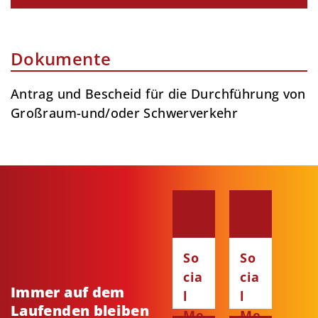
Dokumente
Antrag und Bescheid für die Durchführung von
Großraum-und/oder Schwerverkehr
So
So
cia
cia
Immer auf dem
l
l
Laufenden bleiben
Me
Me