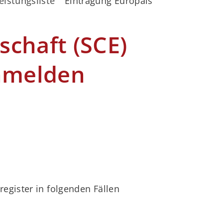
eistungsliste
Eintragung Europäische Genossensch
chaft (SCE)
anmelden
egister in folgenden Fällen