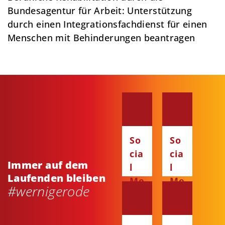
Bundesagentur für Arbeit: Unterstützung
durch einen Integrationsfachdienst für einen
Menschen mit Behinderungen beantragen
So
So
cia
cia
Immer auf dem
l
l
Laufenden bleiben
Me
Me
#wernigerode
dia
dia
:
:
Fa
Ins