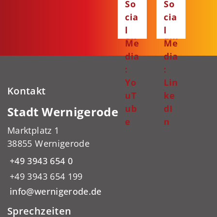
So
So
ce
ta
cia
cia
bo
gr
l
l
ok
am
Me
Me
dia
dia
:
:
Yo
Lin
Kontakt
uT
ke
ub
dI
Stadt Wernigerode
e
n
Marktplatz 1
38855 Wernigerode
+49 3943 654 0
+49 3943 654 199
info@wernigerode.de
Sprechzeiten