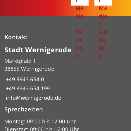
l
l
ok
am
Me
Me
dia
dia
:
:
Yo
Lin
Kontakt
uT
ke
ub
dI
Stadt Wernigerode
e
n
Marktplatz 1
38855 Wernigerode
+49 3943 654 0
+49 3943 654 199
info@wernigerode.de
Sprechzeiten
Montag: 09:00 bis 12:00 Uhr
Dienstag: 09:00 bis 12:00 Uhr