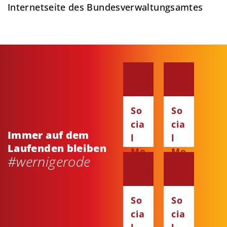
Internetseite des Bundesverwaltungsamtes
So
So
cia
cia
Immer auf dem
l
l
Laufenden bleiben
Me
Me
#wernigerode
dia
dia
:
:
Fa
Ins
So
So
ce
ta
cia
cia
bo
gr