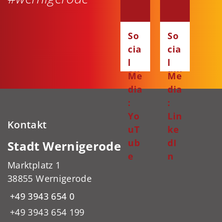
dia
dia
:
:
Fa
Ins
So
So
ce
ta
cia
cia
bo
gr
l
l
ok
am
Me
Me
dia
dia
:
:
Yo
Lin
Kontakt
uT
ke
ub
dI
Stadt Wernigerode
e
n
Marktplatz 1
38855 Wernigerode
+49 3943 654 0
+49 3943 654 199