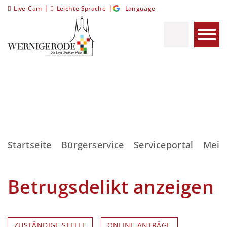
|
|
Live-Cam
Leichte Sprache
Language
Startseite
Bürgerservice
Serviceportal
Meis
Betrugsdelikt anzeigen
ZUSTÄNDIGE STELLE
ONLINE-ANTRÄGE