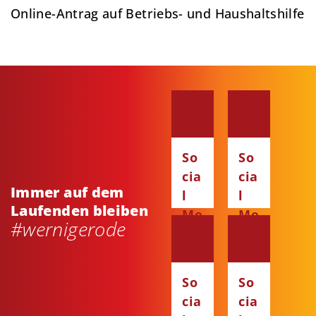
Online-Antrag auf Betriebs- und Haushaltshilfe
So
So
cia
cia
Immer auf dem
l
l
Laufenden bleiben
Me
Me
#wernigerode
dia
dia
:
:
Fa
Ins
So
So
ce
ta
cia
cia
bo
gr