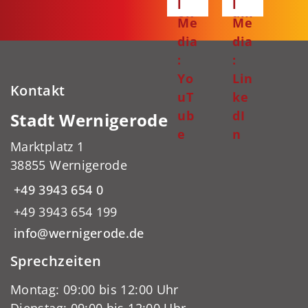
l
l
ok
am
Me
Me
dia
dia
:
:
Yo
Lin
Kontakt
uT
ke
ub
dI
Stadt Wernigerode
e
n
Marktplatz 1
38855 Wernigerode
+49 3943 654 0
+49 3943 654 199
info@wernigerode.de
Sprechzeiten
Montag: 09:00 bis 12:00 Uhr
Dienstag: 09:00 bis 12:00 Uhr