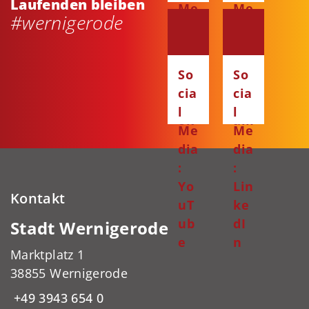
Laufenden bleiben
Me
Me
#wernigerode
dia
dia
:
:
Fa
Ins
So
So
ce
ta
cia
cia
bo
gr
l
l
ok
am
Me
Me
dia
dia
:
:
Yo
Lin
Kontakt
uT
ke
ub
dI
Stadt Wernigerode
e
n
Marktplatz 1
38855 Wernigerode
+49 3943 654 0