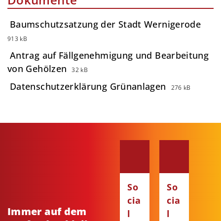
Baumschutzsatzung der Stadt Wernigerode
913 kB
Antrag auf Fällgenehmigung und Bearbeitung
von Gehölzen
32 kB
Datenschutzerklärung Grünanlagen
276 kB
So
So
cia
cia
Immer auf dem
l
l