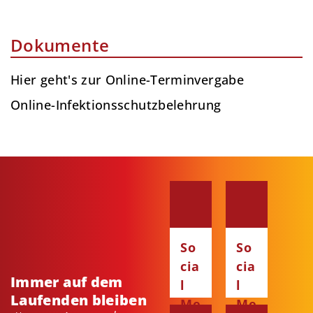
Dokumente
Hier geht's zur Online-Terminvergabe
Online-Infektionsschutzbelehrung
So
So
cia
cia
Immer auf dem
l
l
Laufenden bleiben
Me
Me