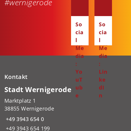
#wernigerode
dia
dia
:
:
Fa
Ins
So
So
ce
ta
cia
cia
bo
gr
l
l
ok
am
Me
Me
dia
dia
:
:
Yo
Lin
Kontakt
uT
ke
ub
dI
Stadt Wernigerode
e
n
Marktplatz 1
38855 Wernigerode
+49 3943 654 0
+49 3943 654 199