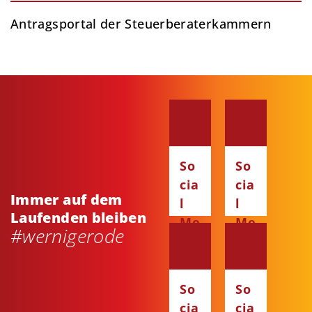
Antragsportal der Steuerberaterkammern
So
So
cia
cia
Immer auf dem
l
l
Laufenden bleiben
Me
Me
#wernigerode
dia
dia
:
:
Fa
Ins
So
So
ce
ta
cia
cia