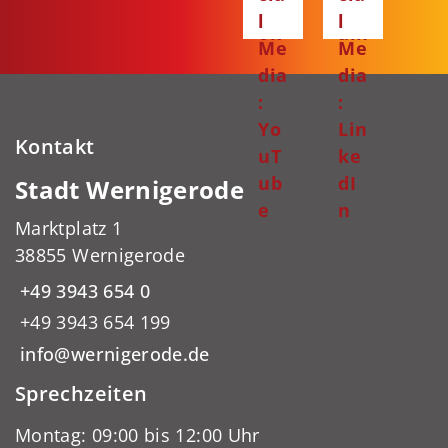
bo
gr
l
l
ok
am
Me
Me
dia
dia
:
:
Yo
Lin
Kontakt
uT
ke
ub
dI
Stadt Wernigerode
e
n
Marktplatz 1
38855 Wernigerode
+49 3943 654 0
+49 3943 654 199
info@wernigerode.de
Sprechzeiten
Montag: 09:00 bis 12:00 Uhr