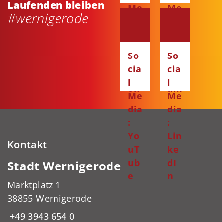
Laufenden bleiben
Me
Me
#wernigerode
dia
dia
:
:
Fa
Ins
So
So
ce
ta
cia
cia
bo
gr
l
l
ok
am
Me
Me
dia
dia
:
:
Yo
Lin
Kontakt
uT
ke
ub
dI
Stadt Wernigerode
e
n
Marktplatz 1
38855 Wernigerode
+49 3943 654 0