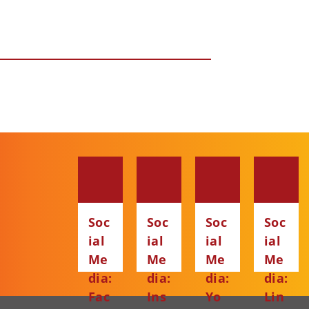
Soc
Soc
Soc
Soc
ial
ial
ial
ial
Me
Me
Me
Me
dia:
dia:
dia:
dia:
Fac
Ins
Yo
Lin