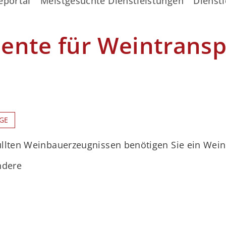
eportal
Meistgesuchte Dienstleistungen
Dienstl
ente für Weintransp
GE
üllten Weinbauerzeugnissen benötigen Sie ein Wei
ndere