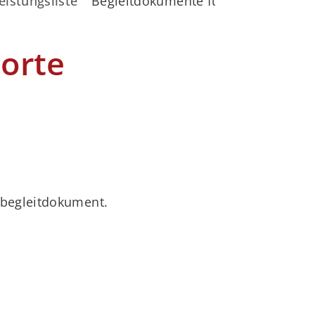
eistungsliste
Begleitdokumente für Weintransport
orte
nbegleitdokument.