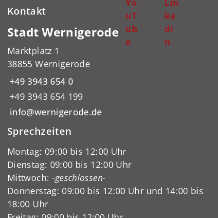
Yo
Lin
Kontakt
uT
ke
ub
dI
Stadt Wernigerode
e
n
Marktplatz 1
38855 Wernigerode
+49 3943 654 0
+49 3943 654 199
info@wernigerode.de
Sprechzeiten
Montag: 09:00 bis 12:00 Uhr
Dienstag: 09:00 bis 12:00 Uhr
Mittwoch:
-geschlossen-
Donnerstag: 09:00 bis 12:00 Uhr und 14:00 bis
18:00 Uhr
Freitag: 09:00 bis 12:00 Uhr