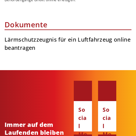
Dokumente
Lärmschutzzeugnis für ein Luftfahrzeug online
beantragen
So
So
cia
cia
Immer auf dem
l
l
Laufenden bleiben
Me
Me