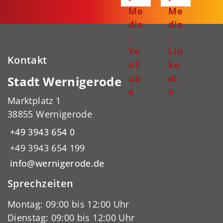
ok
am
Me
Me
dia
dia
:
:
Yo
Lin
Kontakt
uT
ke
ub
dI
Stadt Wernigerode
e
n
Marktplatz 1
38855 Wernigerode
+49 3943 654 0
+49 3943 654 199
info@wernigerode.de
Sprechzeiten
Montag: 09:00 bis 12:00 Uhr
Dienstag: 09:00 bis 12:00 Uhr