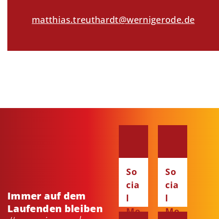
matthias.treuthardt@wernigerode.de
So
So
cia
cia
Immer auf dem
l
l
Laufenden bleiben
Me
Me