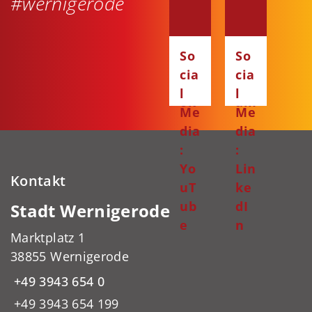
#wernigerode
dia
dia
:
:
Fa
Ins
So
So
ce
ta
cia
cia
bo
gr
l
l
ok
am
Me
Me
dia
dia
:
:
Yo
Lin
Kontakt
uT
ke
ub
dI
Stadt Wernigerode
e
n
Marktplatz 1
38855 Wernigerode
+49 3943 654 0
+49 3943 654 199