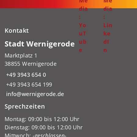
Me
Me
dia
dia
:
:
Yo
Lin
Kontakt
uT
ke
ub
dI
Stadt Wernigerode
e
n
Marktplatz 1
38855 Wernigerode
+49 3943 654 0
+49 3943 654 199
info@wernigerode.de
Sprechzeiten
Montag: 09:00 bis 12:00 Uhr
Dienstag: 09:00 bis 12:00 Uhr
Mittwoch:
-geschlossen-