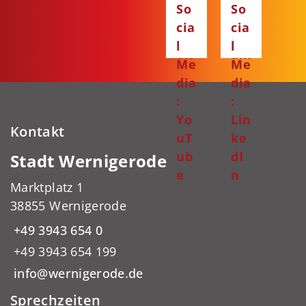
So
So
ce
ta
cia
cia
bo
gr
l
l
ok
am
Me
Me
dia
dia
:
:
Yo
Lin
Kontakt
uT
ke
ub
dI
Stadt Wernigerode
e
n
Marktplatz 1
38855 Wernigerode
+49 3943 654 0
+49 3943 654 199
info@wernigerode.de
Sprechzeiten