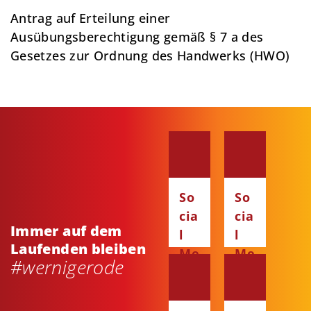
Antrag auf Erteilung einer
Ausübungsberechtigung gemäß § 7 a des
Gesetzes zur Ordnung des Handwerks (HWO)
So
So
cia
cia
Immer auf dem
l
l
Laufenden bleiben
Me
Me
#wernigerode
dia
dia
:
:
Fa
Ins