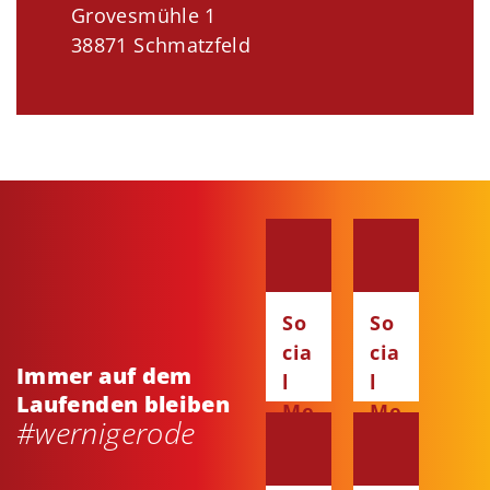
Grovesmühle 1
38871 Schmatzfeld
So
So
cia
cia
Immer auf dem
l
l
Laufenden bleiben
Me
Me
#wernigerode
dia
dia
:
: