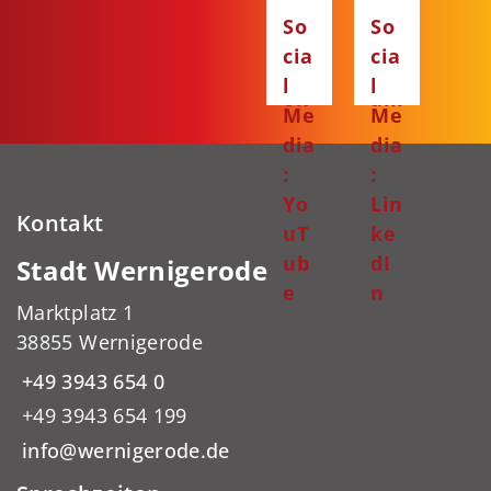
Fa
Ins
So
So
ce
ta
cia
cia
bo
gr
l
l
ok
am
Me
Me
dia
dia
:
:
Yo
Lin
Kontakt
uT
ke
ub
dI
Stadt Wernigerode
e
n
Marktplatz 1
38855 Wernigerode
+49 3943 654 0
+49 3943 654 199
info@wernigerode.de