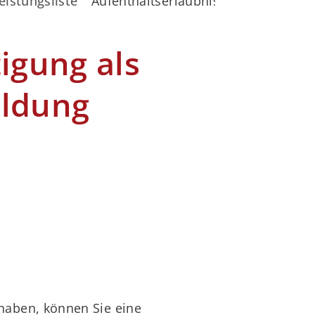
eistungsliste
Aufenthaltserlaubnis zur Beschäfti
igung als
ildung
haben, können Sie eine