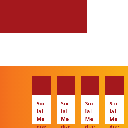
Soc
Soc
Soc
Soc
ial
ial
ial
ial
Me
Me
Me
Me
dia:
dia:
dia:
dia: