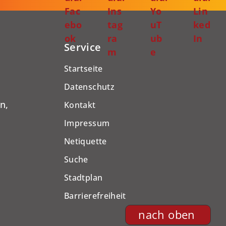
Fac
Ins
Yo
Lin
ebo
tag
uT
ked
ok
ra
ub
In
Service
m
e
Startseite
Datenschutz
n,
Kontakt
Impressum
Netiquette
Suche
Stadtplan
Barrierefreiheit
nach oben