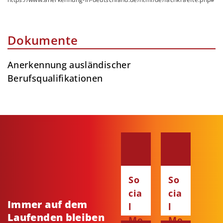
Dokumente
Anerkennung ausländischer
Berufsqualifikationen
So
So
cia
cia
Immer auf dem
l
l
Laufenden bleiben
Me
Me