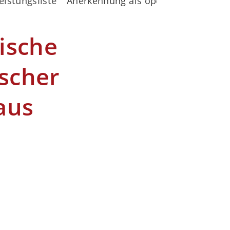
eistungsliste
Anerkennung als operationstechnisc
ische
ischer
aus