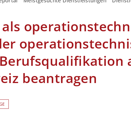
eportal
Meistgesuchte Dienstleistungen
Dienstl
als operationstechn
der operationstechn
 Berufsqualifikation 
eiz beantragen
GE