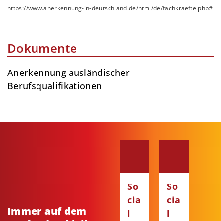
https://www.anerkennung-in-deutschland.de/html/de/fachkraefte.php#
Dokumente
Anerkennung ausländischer
Berufsqualifikationen
So
So
cia
cia
Immer auf dem
l
l