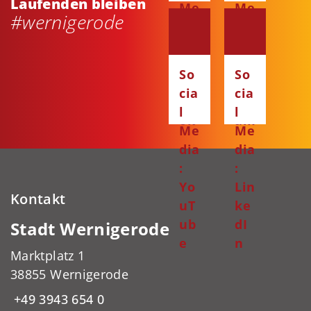
Laufenden bleiben
Me
Me
#wernigerode
dia
dia
:
:
Fa
Ins
So
So
ce
ta
cia
cia
bo
gr
l
l
ok
am
Me
Me
dia
dia
:
:
Yo
Lin
Kontakt
uT
ke
ub
dI
Stadt Wernigerode
e
n
Marktplatz 1
38855 Wernigerode
+49 3943 654 0