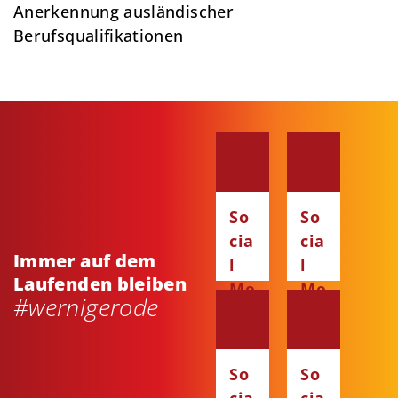
Anerkennung ausländischer
Berufsqualifikationen
So
So
cia
cia
Immer auf dem
l
l
Laufenden bleiben
Me
Me
#wernigerode
dia
dia
:
:
Fa
Ins
So
So
ce
ta