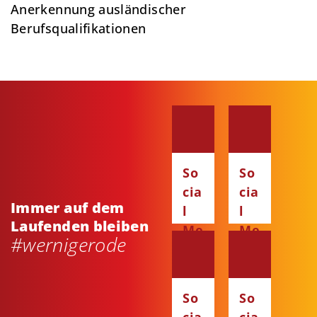
Anerkennung ausländischer
Berufsqualifikationen
So
So
cia
cia
Immer auf dem
l
l
Laufenden bleiben
Me
Me
#wernigerode
dia
dia
:
:
Fa
Ins
So
So
ce
ta