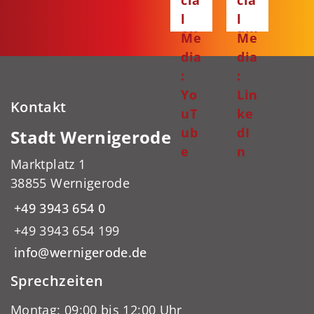
cia
cia
bo
gr
l
l
ok
am
Me
Me
dia
dia
:
:
Yo
Lin
Kontakt
uT
ke
ub
dI
Stadt Wernigerode
e
n
Marktplatz 1
38855 Wernigerode
+49 3943 654 0
+49 3943 654 199
info@wernigerode.de
Sprechzeiten
Montag: 09:00 bis 12:00 Uhr