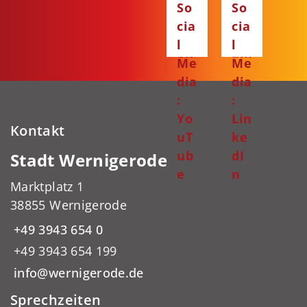
So
So
ce
ta
cia
cia
bo
gr
l
l
ok
am
Me
Me
dia
dia
:
:
Yo
Lin
Kontakt
uT
ke
ub
dI
Stadt Wernigerode
e
n
Marktplatz 1
38855 Wernigerode
+49 3943 654 0
+49 3943 654 199
info@wernigerode.de
Sprechzeiten