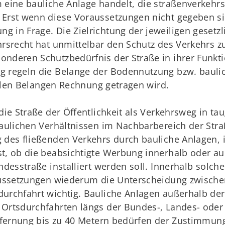
 eine bauliche Anlage handelt, die straßenverkehrs
 Erst wenn diese Voraussetzungen nicht gegeben s
 in Frage. Die Zielrichtung der jeweiligen gesetzl
rsrecht hat unmittelbar den Schutz des Verkehrs zu
nderen Schutzbedürfnis der Straße in ihrer Funkti
g regeln die Belange der Bodennutzung bzw. bauli
 allen Belangen Rechnung getragen wird.
die Straße der Öffentlichkeit als Verkehrsweg in t
aulichen Verhältnissen im Nachbarbereich der Stra
g des fließenden Verkehrs durch bauliche Anlagen,
t, ob die beabsichtigte Werbung innerhalb oder au
ndesstraße installiert werden soll. Innerhalb solch
aussetzungen wiederum die Unterscheidung zwische
urchfahrt wichtig. Bauliche Anlagen außerhalb der
Ortsdurchfahrten längs der Bundes-, Landes- oder
ntfernung bis zu 40 Metern bedürfen der Zustimmun