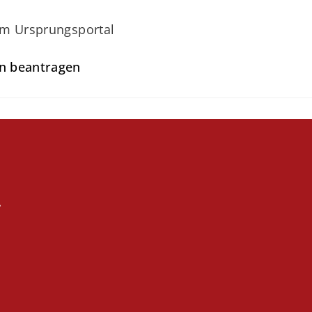
um Ursprungsportal
en beantragen
r