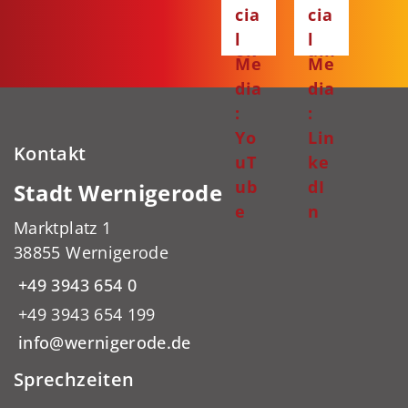
ce
ta
cia
cia
bo
gr
l
l
ok
am
Me
Me
dia
dia
:
:
Yo
Lin
Kontakt
uT
ke
ub
dI
Stadt Wernigerode
e
n
Marktplatz 1
38855 Wernigerode
+49 3943 654 0
+49 3943 654 199
info@wernigerode.de
Sprechzeiten