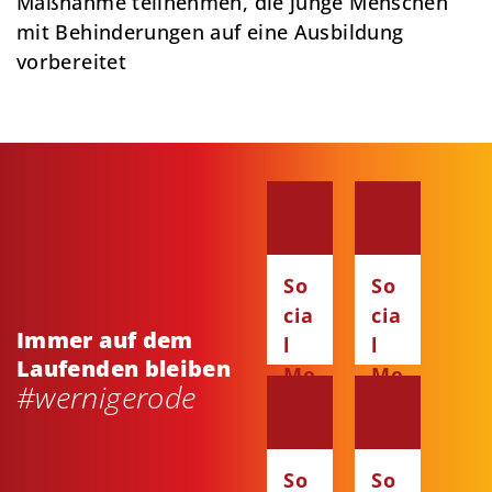
Maßnahme teilnehmen, die junge Menschen
mit Behinderungen auf eine Ausbildung
vorbereitet
So
So
cia
cia
Immer auf dem
l
l
Laufenden bleiben
Me
Me
#wernigerode
dia
dia
:
:
Fa
Ins
So
So