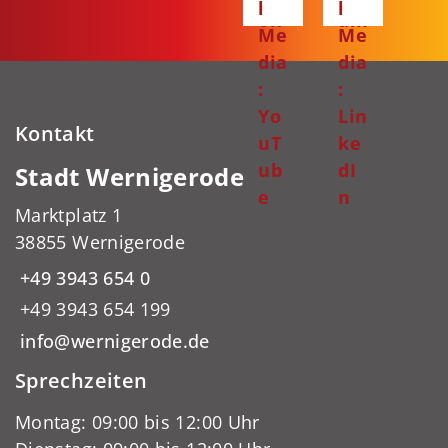
l
l
ok
am
Me
Me
dia
dia
:
:
Yo
Lin
Kontakt
uT
ke
ub
dI
Stadt Wernigerode
e
n
Marktplatz 1
38855 Wernigerode
+49 3943 654 0
+49 3943 654 199
info@wernigerode.de
Sprechzeiten
Montag: 09:00 bis 12:00 Uhr