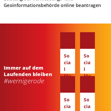
Geoinformationsbehörde online beantragen
So
So
cia
cia
Immer auf dem
l
l
Laufenden bleiben
Me
Me
#wernigerode
dia
dia
:
:
Fa
Ins
So
So
ce
ta
cia
cia
bo
gr