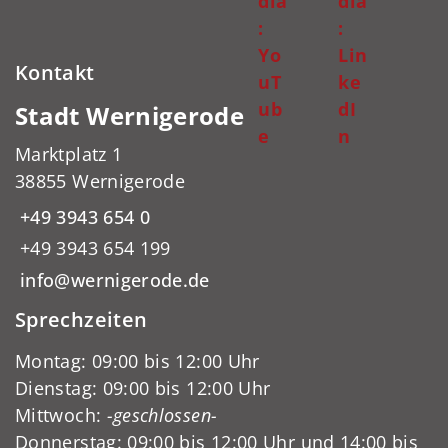
dia
dia
:
:
Yo
Lin
Kontakt
uT
ke
ub
dI
Stadt Wernigerode
e
n
Marktplatz 1
38855 Wernigerode
+49 3943 654 0
+49 3943 654 199
info@wernigerode.de
Sprechzeiten
Montag: 09:00 bis 12:00 Uhr
Dienstag: 09:00 bis 12:00 Uhr
Mittwoch:
-geschlossen-
Donnerstag: 09:00 bis 12:00 Uhr und 14:00 bis