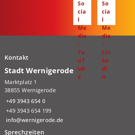
So
So
ce
ta
cia
cia
bo
gr
l
l
ok
am
Me
Me
dia
dia
:
:
Yo
Lin
Kontakt
uT
ke
ub
dI
Stadt Wernigerode
e
n
Marktplatz 1
38855 Wernigerode
+49 3943 654 0
+49 3943 654 199
info@wernigerode.de
Sprechzeiten