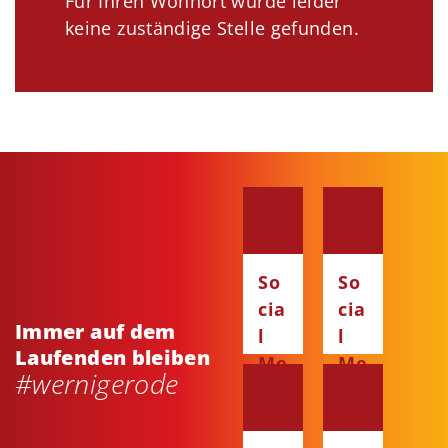
Für Ihren Wohnort wurde leider
keine zuständige Stelle gefunden.
So
So
cia
cia
Immer auf dem
l
l
Laufenden bleiben
Me
Me
#wernigerode
dia
dia
:
:
Fa
Ins