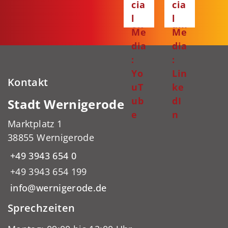
cia
cia
bo
gr
l
l
ok
am
Me
Me
dia
dia
:
:
Yo
Lin
Kontakt
uT
ke
ub
dI
Stadt Wernigerode
e
n
Marktplatz 1
38855 Wernigerode
+49 3943 654 0
+49 3943 654 199
info@wernigerode.de
Sprechzeiten