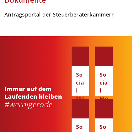
Antragsportal der Steuerberaterkammern
So
So
cia
cia
Immer auf dem
l
l
Laufenden bleiben
Me
Me
#wernigerode
dia
dia
:
:
Fa
Ins
So
So
ce
ta