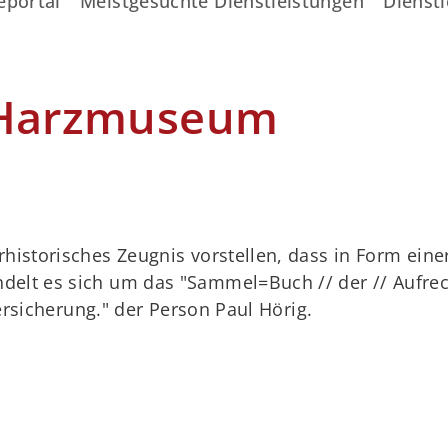
eportal
Meistgesuchte Dienstleistungen
Dienstl
 Harzmuseum
rhistorisches Zeugnis vorstellen, dass in Form ein
delt es sich um das "Sammel=Buch // der // Aufre
Versicherung." der Person Paul Hörig.