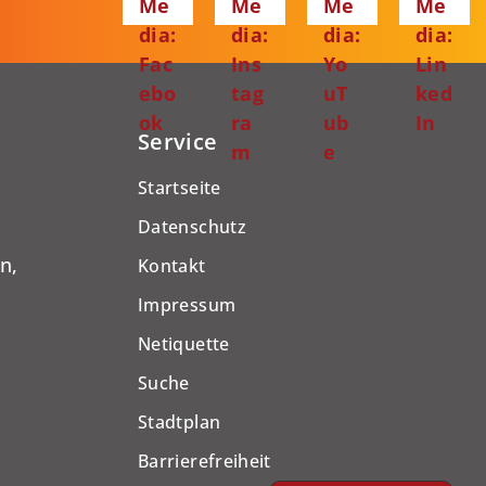
Me
Me
Me
Me
dia:
dia:
dia:
dia:
Fac
Ins
Yo
Lin
ebo
tag
uT
ked
ok
ra
ub
In
Service
m
e
Startseite
Datenschutz
n,
Kontakt
Impressum
Netiquette
Suche
Stadtplan
Barrierefreiheit