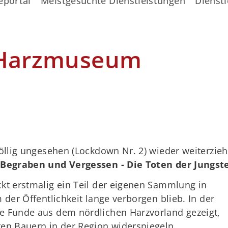
eportal
Meistgesuchte Dienstleistungen
Dienstl
 Harzmuseum
völlig ungesehen (Lockdown Nr. 2) wieder weiterzi
g
Begraben und Vergessen - Die Toten der Jungste
ckt erstmalig ein Teil der eigenen Sammlung in
 der Öffentlichkeit lange verborgen blieb. In der
e Funde aus dem nördlichen Harzvorland gezeigt,
ten Bauern in der Region widerspiegeln.