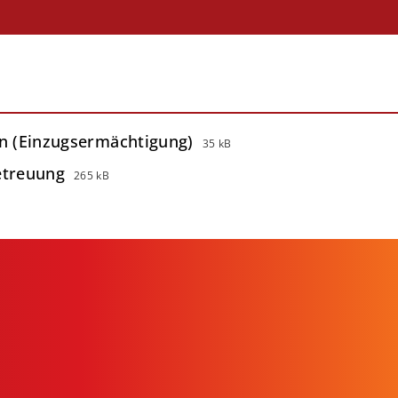
in (Einzugsermächtigung)
35 kB
etreuung
265 kB