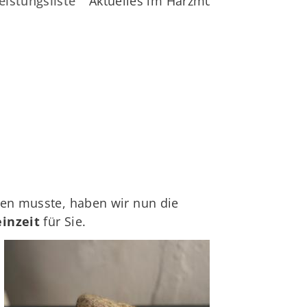
eistungsliste
Aktuelles im Harzmuseum
ehen musste, haben wir nun die
inzeit
für Sie.