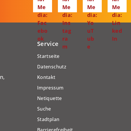
Me
Me
Me
Me
dia:
dia:
dia:
dia:
Fac
Ins
Yo
Lin
ebo
tag
uT
ked
ok
ra
ub
In
Service
m
e
Startseite
Datenschutz
n,
Kontakt
Impressum
Netiquette
Suche
Stadtplan
Barrierefreiheit