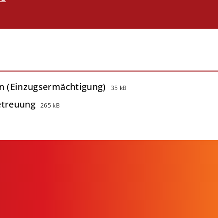
in (Einzugsermächtigung)
35 kB
etreuung
265 kB