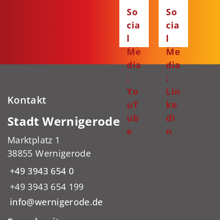
Fa
Ins
So
So
ce
ta
cia
cia
bo
gr
l
l
ok
am
Me
Me
dia
dia
:
:
Yo
Lin
Kontakt
uT
ke
ub
dI
Stadt Wernigerode
e
n
Marktplatz 1
38855 Wernigerode
+49 3943 654 0
+49 3943 654 199
info@wernigerode.de