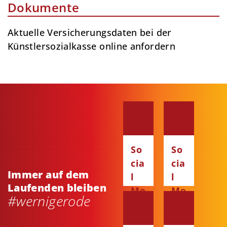
Dokumente
Aktuelle Versicherungsdaten bei der
Künstlersozialkasse online anfordern
So
So
cia
cia
Immer auf dem
l
l
Laufenden bleiben
Me
Me
#wernigerode
dia
dia
:
: