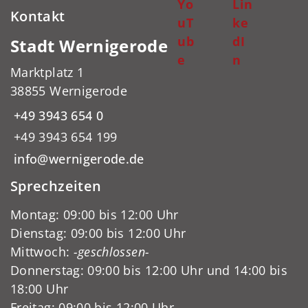
Yo
Lin
Kontakt
uT
ke
ub
dI
Stadt Wernigerode
e
n
Marktplatz 1
38855 Wernigerode
+49 3943 654 0
+49 3943 654 199
info@wernigerode.de
Sprechzeiten
Montag: 09:00 bis 12:00 Uhr
Dienstag: 09:00 bis 12:00 Uhr
Mittwoch:
-geschlossen-
Donnerstag: 09:00 bis 12:00 Uhr und 14:00 bis
18:00 Uhr
Freitag: 09:00 bis 12:00 Uhr