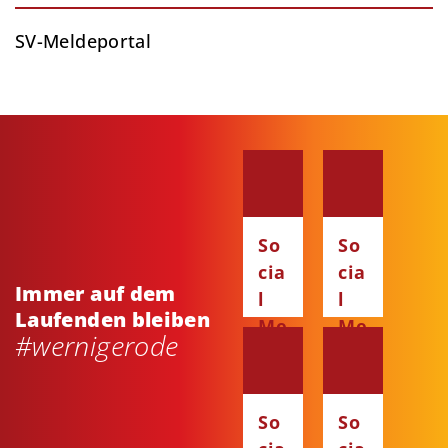
SV-Meldeportal
So
So
cia
cia
Immer auf dem
l
l
Laufenden bleiben
Me
Me
#wernigerode
dia
dia
:
:
Fa
Ins
So
So
ce
ta