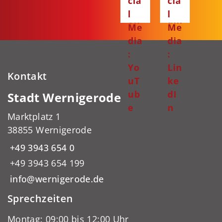
cia
cia
bo
gr
l
l
ok
am
Me
Me
dia
dia
:
:
Yo
Lin
Kontakt
uT
ke
ub
dI
Stadt Wernigerode
e
n
Marktplatz 1
38855 Wernigerode
+49 3943 654 0
+49 3943 654 199
info@wernigerode.de
Sprechzeiten
Montag: 09:00 bis 12:00 Uhr