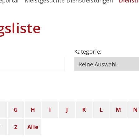
eportal
Meistgesuchte Dienstleistungen
Dienstl
gsliste
Kategorie:
F
G
H
I
J
K
L
M
N
Y
Z
Alle