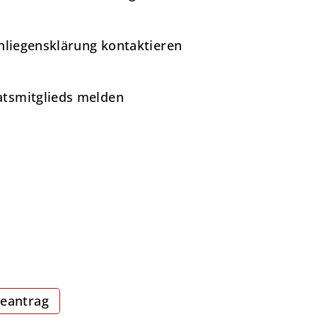
Anliegensklärung kontaktieren
atsmitglieds melden
neantrag