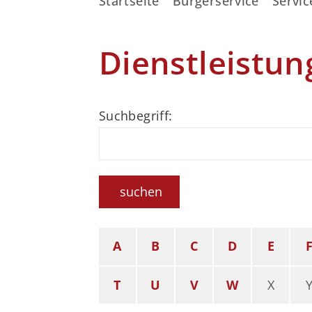
Startseite
Bürgerservice
Servic
Dienstleistun
Suchbegriff:
suchen
A
B
C
D
E
T
U
V
W
X