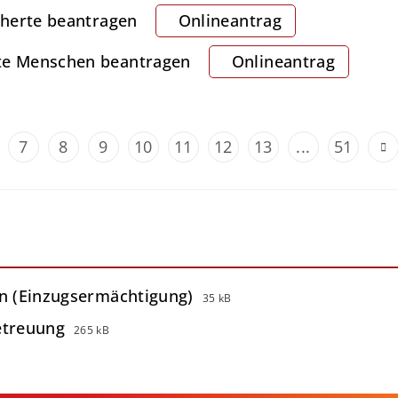
icherte beantragen
Onlineantrag
rte Menschen beantragen
Onlineantrag
7
8
9
10
11
12
13
...
51
in (Einzugsermächtigung)
35 kB
etreuung
265 kB