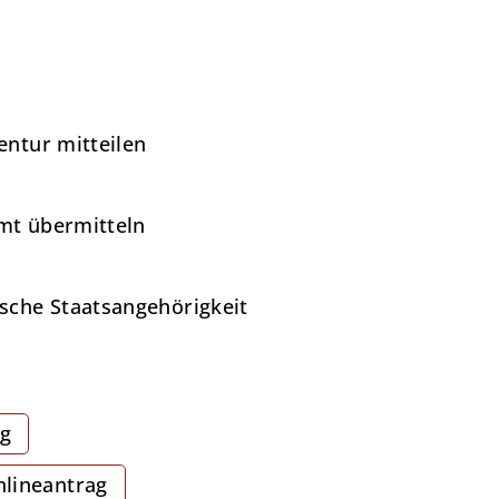
entur mitteilen
amt übermitteln
sche Staatsangehörigkeit
ag
lineantrag